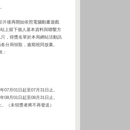
。
影片後再開始依照電腦動畫遊戲
網站上留下個人基本資料與聯繫方
1只，得獎名單於本局網站活動訊
局各分局領取，逾期視同放棄。
供：
07月01日起至07月31日止。
08月01日起至08月31日止。
日止。（未領獎者將不再發送）