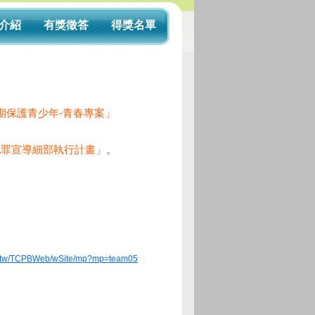
介紹
有獎徵答
得獎名單
期保護青少年-青春專案」
犯罪宣導細部執行計畫」
。
gov.tw/TCPBWeb/wSite/mp?mp=team05