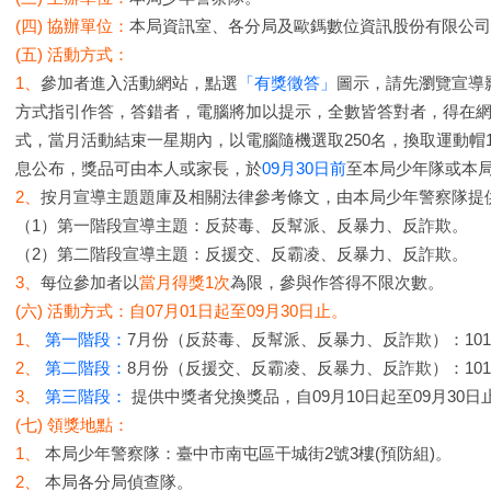
(四) 協辦單位：
本局資訊室、各分局及歐鎷數位資訊股份有限公司
(五) 活動方式：
1、
參加者進入活動網站，點選
「有獎徵答」
圖示，請先瀏覽宣導
方式指引作答，答錯者，電腦將加以提示，全數皆答對者，得在
式，當月活動結束一星期內，以電腦隨機選取250名，換取運動帽
息公布，獎品可由本人或家長，於
09月30日前
至本局少年隊或本
2、
按月宣導主題題庫及相關法律參考條文，由本局少年警察隊提
（1）第一階段宣導主題：反菸毒、反幫派、反暴力、反詐欺。
（2）第二階段宣導主題：反援交、反霸凌、反暴力、反詐欺。
3、
每位參加者以
當月得獎1次
為限，參與作答得不限次數。
(六) 活動方式：自07月01日起至09月30日止。
1、
第一階段：
7月份（反菸毒、反幫派、反暴力、反詐欺）：101年
2、
第二階段：
8月份（反援交、反霸凌、反暴力、反詐欺）：101年
3、
第三階段：
提供中獎者兌換獎品，自09月10日起至09月30
(七) 領獎地點：
1、
本局少年警察隊：臺中市南屯區干城街2號3樓(預防組)。
2、
本局各分局偵查隊。