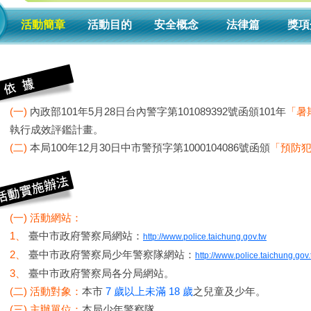
活動簡章
活動目的
安全概念
法律篇
獎項
(一)
內政部101年5月28日台內警字第101089392號函頒101年
「暑
執行成效評鑑計畫。
(二)
本局100年12月30日中市警預字第1000104086號函頒
「預防
(一) 活動網站：
1、
臺中市政府警察局網站：
http://www.police.taichung.gov.tw
2、
臺中市政府警察局少年警察隊網站：
http://www.police.taichung.
3、
臺中市政府警察局各分局網站。
(二) 活動對象：
本市
7 歲以上未滿 18 歲
之兒童及少年。
(三) 主辦單位：
本局少年警察隊。